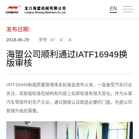
EN
发布日期:
+
-
2018-06-29
字号
A
A
A
海盟公司顺利通过IATF16949换
版审核
IATF16949新版质量管理体系标准自发布以来，一直备受汽车行业
关注，其新版标准在结构和内容上较原标准有很大变化。作为从事
汽车零部件的生产企业，通过换版认证既是必要的门槛，也是公司
管理升级的需要。