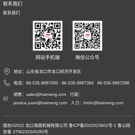
联系我们
联系我们
网站手机端
微信公众号
地址：山东省龙口市龙口经济开发区
电话：86-535-8887000 86-535-8887366 86-535-8887288
销售：sales@haimeng.com 行政：
jessica.yuan@haimeng.com 人力：hmhr@haimeng.com
版权©2022 龙口海盟机械有限公司
鲁ICP备2022023602号-1
鲁公网
安备 3706232345280号