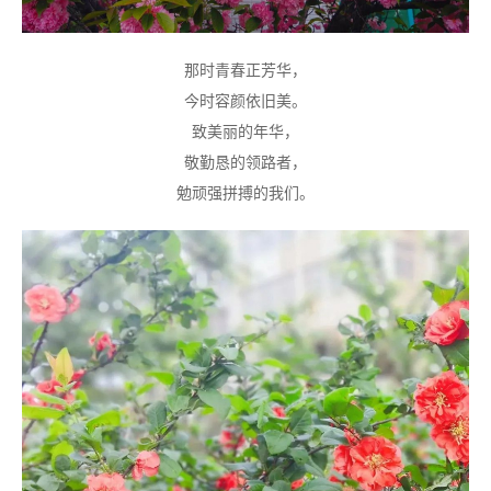
那时青春正芳华，
今时容颜依旧美。
致美丽的年华，
敬勤恳的领路者，
勉顽强拼搏的我们。