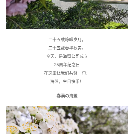
二十五载峥嵘岁月，
二十五载春华秋实。
今天，是海盟公司成立
25周年纪念日
在这里让我们共贺一句：
海盟，生日快乐！
春满の海盟